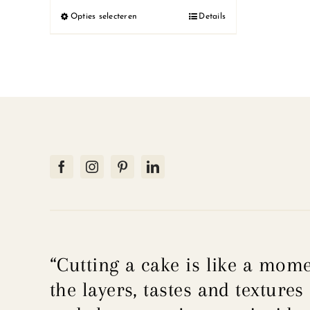
tot
Opties selecteren
Details
Dit
€30.00
product
heeft
meerdere
variaties.
Deze
optie
kan
gekozen
worden
op
de
productpagina
“Cutting a cake is like a mome
the layers, tastes and textures 