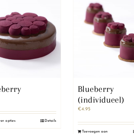
eberry
Blueberry
(individueel)
0
€
4.95
eer opties
Details
Dit
product
Toevoegen aan