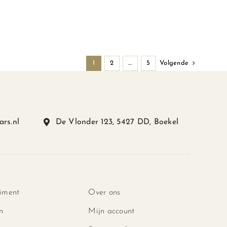
heeft
meerdere
variaties.
Deze
optie
1
2
…
5
Volgende
kan
gekozen
worden
op
ars.nl
De Vlonder 123, 5427 DD, Boekel
de
productpagina
gina
timent
Over ons
n
Mijn account