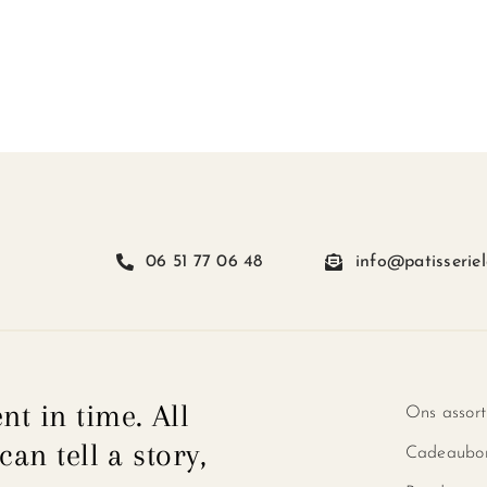
heeft
Deze
meerdere
optie
variaties.
kan
Deze
gekozen
optie
worden
kan
op
gekozen
de
worden
productpagina
op
06 51 77 06 48
info@patisseriel
de
productpa
nt in time. All
Ons assor
can tell a story,
Cadeaubo