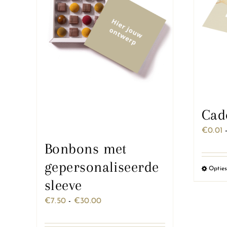
Cad
€
0.01
Bonbons met
gepersonaliseerde
Opties
sleeve
Prijsklasse:
€
7.50
-
€
30.00
€7.50