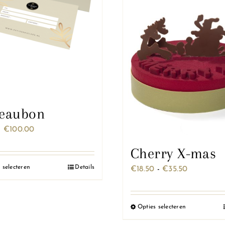
op
op
de
de
productpagina
productpa
eaubon
Prijsklasse:
-
€
100.00
€0.01
Cherry X-mas
tot
 selecteren
Details
Dit
Prijsklasse
€
18.50
-
€
35.50
€100.00
product
€18.50
heeft
tot
Opties selecteren
Dit
meerdere
€35.50
product
variaties.