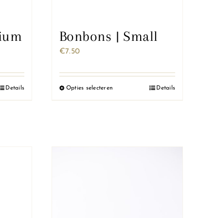
dium
Bonbons | Small
€
7.50
Details
Opties selecteren
Details
Dit
product
heeft
meerdere
variaties.
Deze
optie
kan
gekozen
worden