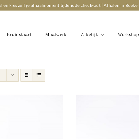
el en kies zelf je afhaalmoment tijdens de check-out | Afhalen in Boekel
Bruidstaart
Maatwerk
Zakelijk
Workshop