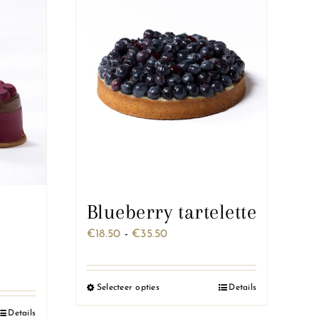
Blueberry tartelette
Prijsklasse:
€
18.50
-
€
35.50
€18.50
tot
Selecteer opties
Details
Dit
€35.50
product
Details