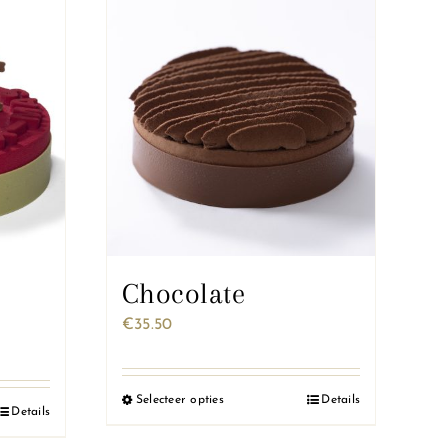
op
de
gina
productpagina
Chocolate
€
35.50
:
Selecteer opties
Details
Dit
Details
product