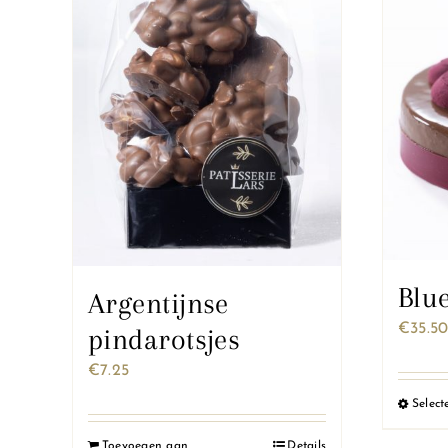
Blu
Argentijnse
€
35.5
pindarotsjes
€
7.25
Select
Toevoegen aan
Details