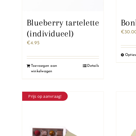
Blueberry tartelette
Bon
(individueel)
€
30.0
€
4.95
Opties
Toevoegen aan
Details
winkelwagen
Prijs op aanvraag!