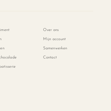
timent
Over ons
n
Mijn account
ten
Samenwerken
chocolade
Contact
atisserie