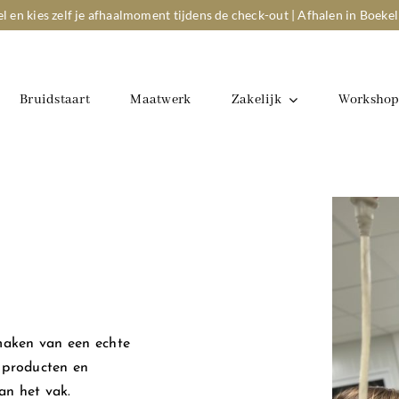
el en kies zelf je afhaalmoment tijdens de check-out | Afhalen in Boekel
Bruidstaart
Maatwerk
Zakelijk
Workshop
e
maken van een echte
e producten en
an het vak.