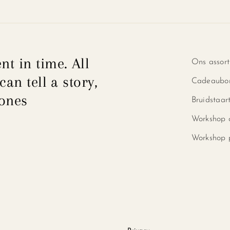
nt in time. All
Ons assor
can tell a story,
Cadeaubo
 ones
Bruidstaar
Workshop 
Workshop p